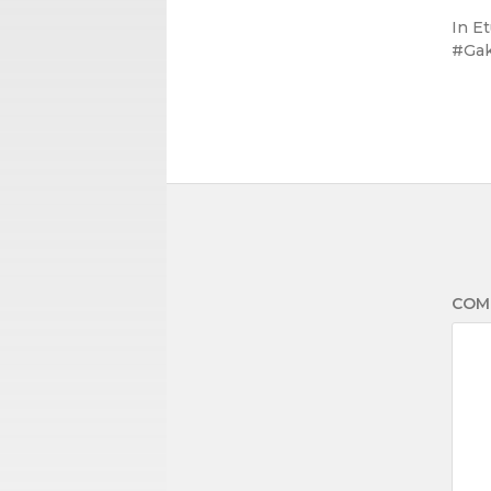
In
E
Ga
COM