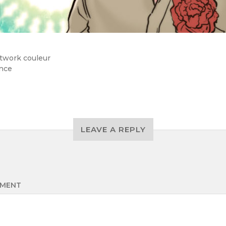
twork couleur
nce
LEAVE A REPLY
MENT