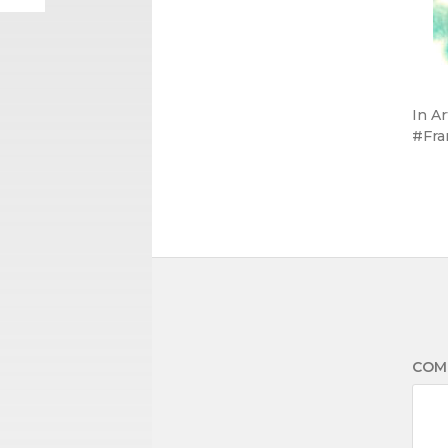
In
Ar
Fra
COM