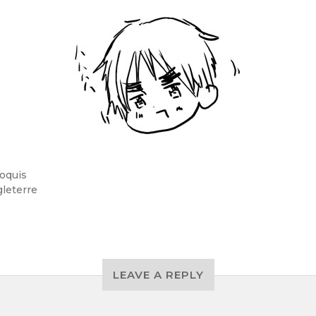
oquis
leterre
LEAVE A REPLY