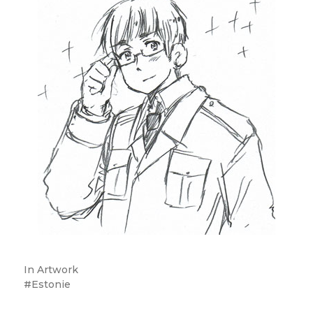
In
Artwork
Estonie