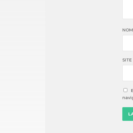
NO
SITE
navi