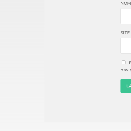
NO
SITE
navi