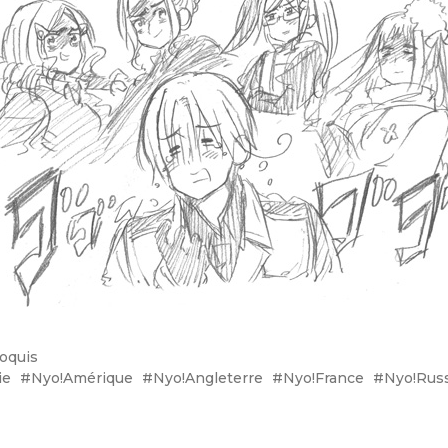
oquis
ie
Nyo!Amérique
Nyo!Angleterre
Nyo!France
Nyo!Rus