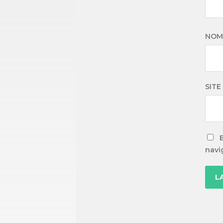
NO
SITE
navi