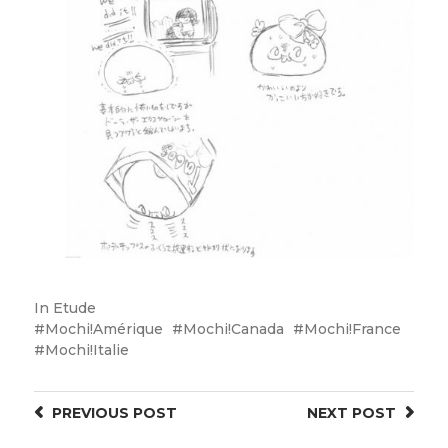
In
Etude
Mochi!Amérique
Mochi!Canada
Mochi!France
Mochi!Italie
PREVIOUS
POST
NEXT
POST